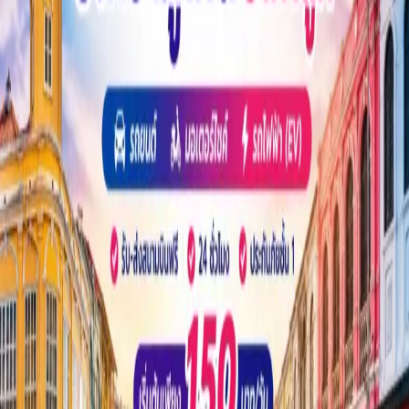
→ มั่นใจ แต่แพง ถ้าเอา คุ้ม + ถูก + ยืดหยุ่น → โลคอลดีกว่า
และในกลุ่มโลคอล 👉 👉 ต้นรถเช่า = ตัวท็อปเรื่องราคา +
ความครบ ถ้าน้องต้นอยากให้ผมทำเป็น 👉 “โพสต์ขาย + ยิง
แอด” หรือ “บทความ SEO ติดหน้าแรกคำว่า รถเช่าภูเก็ตสนาม
บิน” บอกได้เลย เดี๋ยวจัดให้แรง ๆ 🚀 🚗 เปรียบเทียบ: เช่ารถใน
สนามบิน vs นอกสนามบิน แบบไหนดีกว่า? เวลาค้นหา “รถเช่า
สนามบินภูเก็ต” หลายคนจะเจอ 2 ตัวเลือกหลักคือ ✈️ 1. รถเช่า
@abc000
0915276862
ในสนามบิน (มีเคาน์เตอร์) มีเคาน์เตอร์อยู่ในสนามบินเลย รับรถ
TH
EN
ได้ทันทีหลังลงเครื่อง สะดวก เหมาะกับสายรีบ 👉 แต่ข้อเสียคือ
ราคาสูงกว่า มีค่าธรรมเนียมแฝงบางกรณี 🚗 2. รถเช่านอก
สนามบิน (มีรถมารับ) พนักงานมารับที่สนามบิน ไปทำสัญญาที่
ร้านใกล้สนามบิน ใช้เวลาเพิ่มประมาณ 5–10 นาที 👉 ข้อดีคือ
ราคาถูกกว่าอย่างชัดเจน ได้รถหลากหลายกว่า ต่อรองง่ายกว่า
📌 สรุปง่าย ๆ 👉 ถ้าอยาก “ประหยัด” เลือกแบบนอกสนามบิน
👉 ถ้าอยาก “เร็วสุด” เลือกในสนามบิน 🧭 ขั้นตอนรับรถสนาม
บิน (ละเอียดแบบมือใหม่ก็เข้าใจ) หลายคนกลัวว่าจะยุ่งยาก แต่
จริง ๆ แล้วง่ายมาก ขั้นตอนจริง ลงเครื่องที่สนามบินภูเก็ต รับ