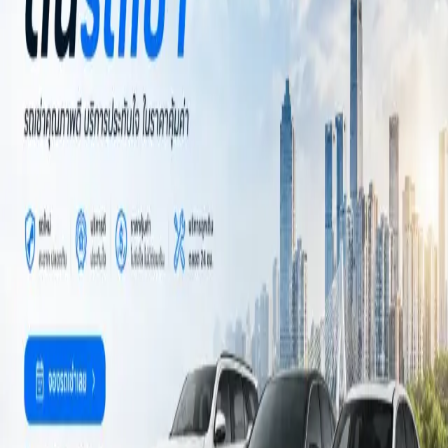
ถึงมอเตอร์ไซค์อย่าง Scoopy และ PCX เหมาะทั้งสายเที่ยว
ครอบครัว และคนที่ต้องการเช่ารถรายวันหรือรายเดือน
นอกจากนี้ยังมีโปรโมชั่นเช่า 5 วัน ฟรี 1 วัน และส่วนลดสำหรับ
ลูกค้าประจำอีกด้วย สำหรับคนที่กำลังวางแผนเที่ยวภูเก็ต การ
เลือกใช้บริการของ ต้นรถเช่าภูเก็ต ถือเป็นอีกตัวเลือกที่คุ้มค่า
ทั้งเรื่องราคา ความสะดวก และบริการตลอด 24 ชั่วโมง การมา
เที่ยวภูเก็ตในปี 2026 หากไม่มีรถใช้เอง อาจทำให้เสียทั้งเวลา
และค่าเดินทาง เพราะสถานที่ท่องเที่ยวในภูเก็ตกระจายอยู่ทั่ว
@abc000
0915276862
เกาะ ไม่ว่าจะเป็นป่าตอง กะตะ เมืองเก่า หรือจุดชมวิวต่าง ๆ นัก
TH
EN
ท่องเที่ยวจำนวนมากจึงเลือกใช้บริการรถเช่าเพื่อความสะดวก
และร้านที่หลายคนแนะนำคือ ต้นรถเช่าภูเก็ต ร้านรถเช่าที่อยู่
ใกล้สนามบินภูเก็ต ให้บริการทั้งรถยนต์ มอเตอร์ไซค์ และ
รถไฟฟ้า มีรถให้เลือกหลายรุ่น เช่น Toyota Yaris, Vios, Ativ,
Fortuner รวมถึงมอเตอร์ไซค์ยอดนิยมอย่าง Scoopy และ PCX
ราคาเริ่มต้นเพียง 150 บาทต่อวันสำหรับมอเตอร์ไซค์ และ
ประมาณ 550 บาทต่อวันสำหรับรถยนต์บางรุ่น จุดเด่นคือบริการ
รับ–ส่งสนามบินฟรีตลอด 24 ชั่วโมง ลูกค้าเพียงเดินทางมาถึง
สนามบินแล้วติดต่อพนักงาน ทางร้านจะมารับไปทำสัญญาที่