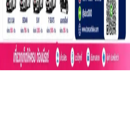
ภูเก็ตคือหนึ่งในเสน่ห์ที่หลายคนยังไม่เคยสัมผัส และการมีรถเช่า
จะช่วยให้คุณ “เปิดประสบการณ์ใหม่” ที่แตกต่างจากการเที่ยว
หาดดังทั่วไป 👉 ดังนั้น ถ้าคุณอยากเที่ยวภูเก็ตแบบไม่เหมือน
ใคร อยากได้ทั้งความสงบ ความสวย และความเป็นส่วนตัว รถ
เช่าภูเก็ตคือคำตอบที่ดีที่สุดจริง ๆ 🏝️🚗✨