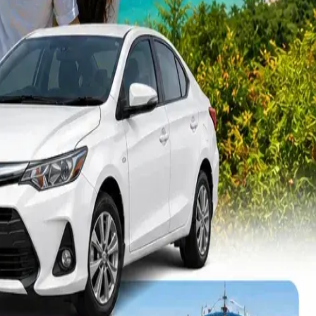
ครัว” 👉 “รถเช่าภูเก็ต 7 ที่นั่ง” สิ่งที่คุณควรมีคือ 👉 รถเช่า
รบ ครอบครัวแฮปปี้ทุกคน 👨‍👩‍👧‍👦🚗✨ ❓ มีเด็กเล็ก ควรเลือกแบบ
เที่ยว ลดการเดินได้มาก ❓ ต้องเตรียมอะไรเพิ่มไหม? 👉 ควรเตรียม
ุปเพิ่มเติม การเที่ยวภูเก็ตแบบครอบครัว ถ้ามีการวางแผนที่ดี
ำกัด 👉 ดังนั้น ถ้าคุณอยากให้ทริปครอบครัวออกมาสมบูรณ์ที่สุด