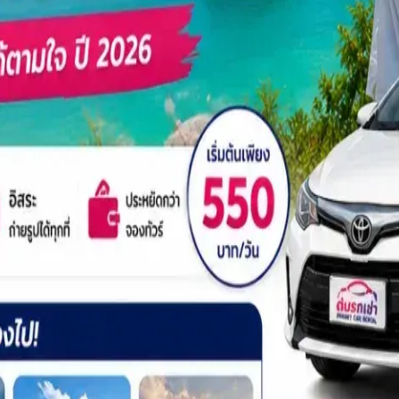
 ยา ✔ เสื้อกันแดด ✔ หมวก 📌 สรุป ถ้าคุณค้นหา 👉 “เที่ยวภูเก็ตครอบ
ละถ้าจะให้คุ้มที่สุด 👉 เลือก “ต้นรถเช่าภูเก็ต” ขับสบาย เที่ยวค
อง ❓ ผู้สูงอายุเดินไม่ไหว ทำยังไงดี? 👉 รถเช่าช่วยให้จอดใกล้จุด
 👉 ไม่ยาก ถนนหลักขับง่าย แต่ควรระวังโค้งและทางขึ้นเขา 📌 สร
เด็กมีความสุข ผู้ใหญ่สบายใจ และเที่ยวได้ครบมากขึ้นในเวลาที่จ