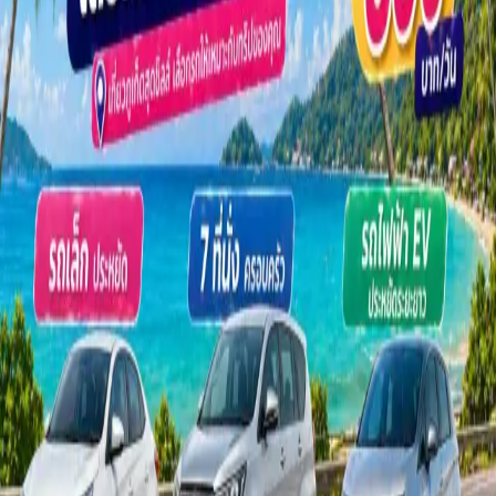
เด่น ราคาถูก (ประมาณ 550–700 บาท/วัน) ขับง่าย ประหยัด
น้ำมัน ✔ เหมาะกับ 1–3 คน เที่ยวทั่วไป มือใหม่ 👉 สรุป: ตัวเลือก
“ดีที่สุดสำหรับ 80% ของนักท่องเที่ยว” 🚙 2. SUV / รถ 7 ที่นั่ง (ดี
ที่สุดสำหรับครอบครัว) ✔ ตัวอย่าง Fortuner MU-X ✔ จุดเด่น นั่ง
สบาย แรง ขึ้นเขาดี ใส่กระเป๋าเยอะ ✔ เหมาะกับ 4–7 คน
ครอบครัว ขับไกล 👉 สรุป: ดีที่สุดสำหรับ “กลุ่มใหญ่” ⚡ 3.
รถไฟฟ้า (EV) (ดีที่สุดสำหรับสายประหยัดระยะยาว) ✔ จุดเด่น
@abc000
0915276862
ไม่ต้องเติมน้ำมัน ขับนุ่ม เงียบ เทคโนโลยีใหม่ ✔ ราคา
TH
EN
ประมาณ 900–1,500 บาท/วัน ✔ เหมาะกับ คนชอบความล้ำ ขับ
เที่ยวหลายจุด 👉 สรุป: ดีที่สุดสำหรับ “สายเทคโนโลยี +
ประหยัดค่าน้ำมัน” 🛵 4. มอเตอร์ไซค์ (ดีที่สุดสำหรับสาย
ประหยัด) ✔ จุดเด่น ถูกมาก (เริ่ม ~150 บาท/วัน) คล่องตัว จอด
ง่าย ✔ เหมาะกับ คนเดียว งบน้อย ❗ ข้อจำกัด ร้อน เปียกฝน เสี่ยง
กว่า 👉 สรุป: ดีที่สุดสำหรับ “งบน้อยที่สุด” ⚖️ เปรียบเทียบแบบชัด
ๆ ประเภทรถ ความคุ้ม ความสบาย เหมาะกับ รถเล็ก ⭐⭐⭐⭐⭐
⭐⭐⭐⭐ คนส่วนใหญ่ SUV ⭐⭐⭐⭐ ⭐⭐⭐⭐⭐ ครอบครัว EV ⭐⭐⭐⭐
⭐⭐⭐⭐⭐ สายเทค มอไซค์ ⭐⭐⭐⭐⭐ ⭐⭐ ประหยัด 🎯 วิธีเลือก “รถ