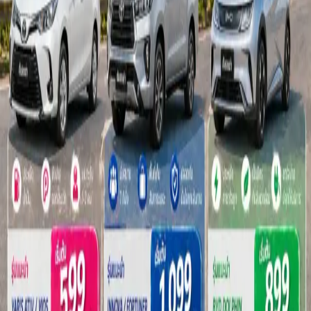
ที่ดีที่สุดสำหรับคุณ” ✔ ดูจำนวนคน 1–2 คน → รถเล็ก / มอไซค์
3–4 คน → รถเล็ก 5–7 คน → SUV ✔ ดูงบ งบน้อย → มอไซค์ งบ
กลาง → รถเล็ก งบสูง → SUV / EV ✔ ดูสไตล์เที่ยว เที่ยวชิล →
รถเล็ก เที่ยวหนัก → SUV เที่ยวล้ำ → EV 💡 ความจริงที่หลาย
คนไม่รู้ 👉 “รถเล็ก” คือรถที่ถูกเลือกมากที่สุด เพราะ: คุ้มที่สุด
ใช้งานง่าย เพียงพอสำหรับภูเก็ต 🚗 เคล็ดลับเลือกให้ “ไม่พลาด”
✔ ไม่ต้องเลือกใหญ่เกิน ✔ เลือกให้พอดี ✔ เน้นความคุ้ม 🎯 สรุป
แบบเข้าใจง่าย 👉 รถที่ดีที่สุด = รถที่ “เหมาะกับคุณ” 🧠 สรุป
สุดท้าย ถ้าคุณยังตัดสินใจไม่ได้ ผมสรุปให้สั้นที่สุด: 🥇 ดีที่สุด
สำหรับทุกคน → รถเล็ก 👨‍👩‍👧‍👦 ดีที่สุดสำหรับครอบครัว →
SUV ⚡ ดีที่สุดสำหรับสายประหยัดระยะยาว → EV 💸 ดีที่สุด
สำหรับงบน้อย → มอเตอร์ไซค์ 👉 เลือกให้ตรง 👉 เที่ยวจะสนุก
ขึ้นทันที เพราะรถที่ใช่ 👉 ทำให้ทริปภูเก็ตของคุณ “สบาย คุ้ม
และครบ” 🚗✨ 💡 อีกหนึ่งปัจจัยที่ช่วยตัดสินใจ “เลือกรถให้
เหมาะจริง” นอกจากจำนวนคนและงบ 👉 “ระยะทางที่คุณจะ
ขับ” ก็สำคัญมาก 📍 ถ้าคุณขับแค่ใกล้ ๆ เช่น: คาเฟ่ หาดใกล้
สนามบิน 👉 รถเล็ก หรือมอเตอร์ไซค์ก็เพียงพอ แต่ถ้าคุณ