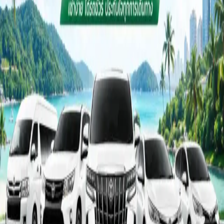
เวลาไม่นานครับ ช่องทางติดต่อร้านต้นรถเช่าภูเก็ต: LINE:
@abc000 โทร: 091-527-6862 เว็บไซต์: Ton Car Bike Facebook:
ต้นรถเช่าภูเก็ต Instagram: Ton Car Rental Phuket Instagram
TikTok: Ton Car Rent TikTok สโลแกนของร้านคือ “รถใหม่
ราคาถูก ใกล้สนามบิน บริการเป็นกันเอง 24 ชั่วโมง” 🚘✨ ✈️ มา
เที่ยวภูเก็ตทั้งที จะเช่ารถแถวสนามบิน ต้อง “ต้นรถเช่าภูเก็ต”
เลยครับ 🚗💨 ✅ อยู่ใกล้สนามบินภูเก็ต ✅ รับ–ส่งสนามบินฟรี 24
@abc000
0915276862
ชั่วโมง ✅ มีทั้งรถยนต์ รถไฟฟ้า และมอเตอร์ไซค์ ✅ ราคาถูก
TH
EN
เริ่มต้นหลักร้อย ✅ คนไทยมีไฟลต์บิน ไม่ต้องวางมัดจำ ✅ รถ
สะอาด พร้อมใช้งานทุกคัน ลูกค้าหลายคนเลือกต้นรถเช่า
เพราะจองง่าย ตอบไว และบริการเป็นกันเอง ถึงสนามบินแล้วนัด
รับที่ “ประตู 3” พนักงานพาเข้าร้านฝั่งตรงข้ามสนามบิน สะดวก
มากครับ 👍