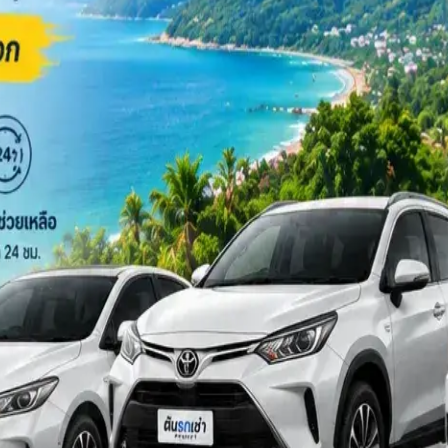
่ายรูป กินอาหารพื้นเมือง ☕ บ่าย ไปคาเฟ่ นั่งชิล 🌊 เย็น ไปทะเล ดูพ
้งวัน 🛵 มอเตอร์ไซค์ ✔ ประหยัด ✔ คล่องตัว แต่: ❌ ร้อน ❌ เหนื่
า 📞 โทร: 091-527-6862 💬 LINE: @abc000 🌐 www.toncarbike.com 
ร 📸 สายคอนเทนต์ต้องรู้ ✔ เมืองเก่า = โลเคชั่นถ่ายรูปอันดับต้น ✔
่คุณต้องมีคือ 👉 รถเช่าภูเก็ต เพราะจะช่วยให้คุณ ✔ เที่ยวได้ครบ ✔ ไ
เก็ต” คือคำตอบที่ง่ายและคุ้มที่สุด เพราะเราเข้าใจนักท่องเที่ยวจร
ะมอเตอร์ไซค์ ไม่ว่าคุณจะมาเที่ยวคนเดียว มากับแฟน หรือมาเป็
ป๋าให้เหนื่อย ที่สำคัญ ราคาของเรายังเริ่มต้นเพียงหลักร้อย ทำให
มารถติดต่อได้ทันที ดังนั้น ถ้าคุณกำลังวางแผนเที่ยวเมืองเก่าภูเ