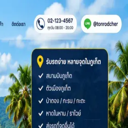
 เพราะที่นี่เต็มไปด้วยเสน่ห์ของสถาปัตยกรรมเก่าแก่ วัฒนธรรมจีน–
มาก 👉 อยากไปต่อที่อื่นแต่ไม่มีรถ นี่จึงทำให้คำว่า “รถเช่า
่าภูเก็ตมีอะไรน่าสนใจ? เมืองเก่าภูเก็ตเป็นย่านประวัติศาสตร์ที่
ตล์วินเทจ 👉 เหมาะกับทั้ง สายถ่ายรูป สายกิน สายวัฒนธรรม 📸
วย 📍 ซอยรมณีย์ ซอยเล็ก ๆ แต่สวยมาก 👉 ฟีลต่างประเทศ 📍
ในเมืองเก่า ภูเก็ตขึ้นชื่อเรื่องอาหาร และเมืองเก่าคือศูนย์
ไมต้องเช่ารถเที่ยวเมืองเก่า? หลายคนคิดว่าเมืองเก่าเดินได้ แต่
✔ ไปต่อหาดหรือคาเฟ่ได้ 👉 เที่ยวได้มากกว่าคนทั่วไป 2–3 เท่า