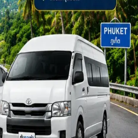
ระอาทิตย์ตก 👉 ทั้งหมดนี้ “ทำได้ในวันเดียว” ถ้ามีรถ 🛵 เลือกรถ
อย ⭐ ทำไมต้องต้นรถเช่าภูเก็ต ✔ ใกล้สนามบิน ✔ รับ–ส่งฟรี 24
💡 เคล็ดลับเที่ยวเมืองเก่าให้คุ้ม ✔ ไปช่วงเช้า คนไม่เยอะ ✔
 คาเฟ่เยอะ ✔ มุมถ่ายรูปไม่ซ้ำ 👉 1 วัน ได้รูปเป็นร้อย 📌 สรุป
ม่เหนื่อย ✔ ประหยัดเวลา ถ้าคุณอยากเที่ยวเมืองเก่าภูเก็ตให้ครบใน
ิง ๆ ว่าต้องการความสะดวก รวดเร็ว และราคาที่เข้าถึงได้ จุดเด่น
นครอบครัว ก็สามารถเลือกรถที่เหมาะกับการเดินทางของคุณได้
้คุณสามารถประหยัดงบ และเอาเงินไปกิน เที่ยว หรือคาเฟ่ได้มาก
ก็ต หรือเที่ยวรอบเกาะแบบครบ ๆ ใน 1 วัน การเลือกใช้บริการ “ต้น