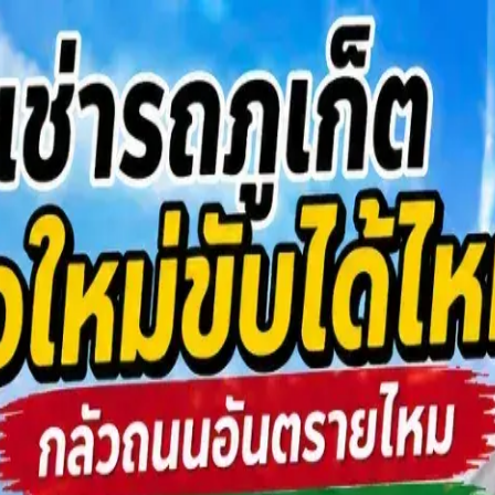
นนอันตรายไหม
ามกังวลว่า 👉 “ขับรถเองจะไหวไหม?” 👉 “ถนนภูเก็ตอันตรายหรือ
ูกวิธี บทความนี้จะช่วยให้คุณมั่นใจมากขึ้น และขับได้แบบปลอดภัย
ำนวนมาก 👉 ขับครั้งแรกที่ภูเก็ตได้สบาย 🛣️ ถนนในภูเก็ตเป็นยังไง
ะวัง 1. 🏔️ ทางขึ้นเขา เช่น: ไปป่าตอง ไปจุดชมวิว 👉 มีความชัน 2
อกรถเล็ก เช่น: Vios Yaris 👉 ขับง่าย ควบคุมง่าย ✔ 2. ขับช่วงกลา
ะยะห่าง 👉 กันเบรกไม่ทัน ✔ ไม่รีบ 👉 ขับตามจังหวะ ✔ มองทางไก
ขับช้า ไม่ประมาท มีสมาธิ ❗ อันตรายเมื่อ: ขับเร็ว ไม่ชะลอ เล่นมื
ได้ทุกที่ ไม่ต้องรอรถ เที่ยวได้ครบ 👉 มือใหม่หลายคนลองแล้ว 👉 