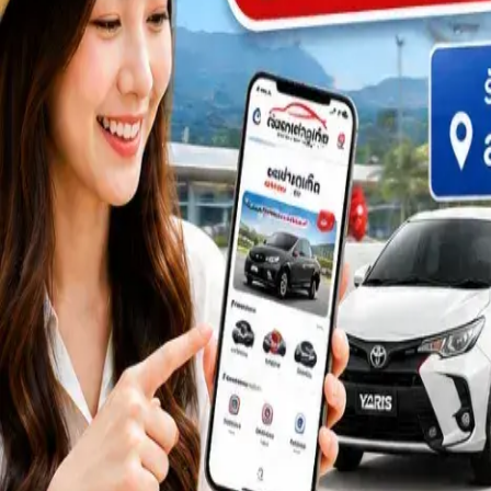
ขั้นตอนการจองรถ
เข้าเว็บไซต์ต้นรถเช่าภูเก็ต
เลือกประเภทรถที่ต้องการใช้งาน
แจ้งวันที่รับรถและวันที่คืนรถ
แจ้งชื่อ เบอร์โทร และ LINE สำหรับติดต่อกลับ
รอเจ้าหน้าที่ยืนยันคิวรถและราคา
ชำระค่ามัดจำเพื่อยืนยันการจอง
เอกสารที่ต้องใช้
สำหรับคนไทย ใช้บัตรประชาชนและใบขับขี่ ส่วนชาวต่างชาติใช้พา
จองผ่านเว็บดีอย่างไร?
ข้อดีของการจองผ่านเว็บไซต์คือ ลูกค้าสามารถดูข้อมูลได้ล่วงห