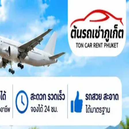
ีมงานเพื่อยืนยันการจองได้อย่างสะดวก เหมาะสำหรับคนที่ต้องการ
ือมอเตอร์ไซค์ แต่ละประเภทเหมาะกับการเดินทางที่แตกต่างกัน