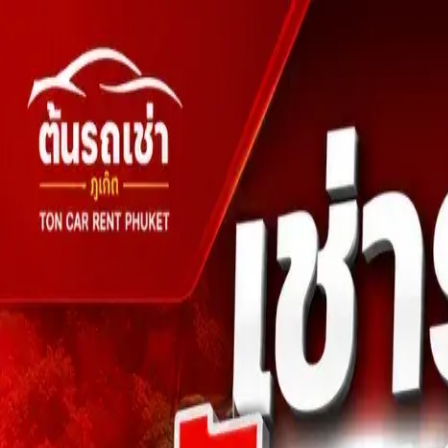
Back to Blog
June 1, 2026
Home
Blog
Promotions
Location
—
บริการรถเช่าภูเก็ต 24 ชั่วโมง สะดวกทุกเวล
ทำไมต้องเลือกใช้บริการรถเช่าภูเก็ต 24 ชั่วโมง นักท่องเที่ยวจำ
เปิดบริการเฉพาะเวลาทำการอาจทำให้เกิดความไม่สะดวก ต้นรถเช่าภูเ
เดินทางมาทำงาน ลูกค้าที่ต้องการรถใช้ระยะสั้น ลูกค้าที่ต้องกา
ภูเก็ตคือ บริการรับส่งสนามบินภูเก็ตฟรี เมื่อเดินทางมาถึงสนาม
ข้ามสนามบินเพื่อทำสัญญาและรับรถ เมื่อถึงวันคืนรถ ลูกค้าสาม
ทุกการเดินทาง ต้นรถเช่าภูเก็ตมีรถให้เลือกจำนวนมาก ทั้งรถขนาด
Yaris Ativ Mitsubishi Attrage เหมาะสำหรับการเดินทางท่องเที่ยวภา
เหมาะสำหรับครอบครัวใหญ่หรือกลุ่มเพื่อนที่เดินทางหลายคน ร
EV รุ่นใหม่ BYD Atto 3 BYD Dolphin MG4 EV GAC AION UT Cher