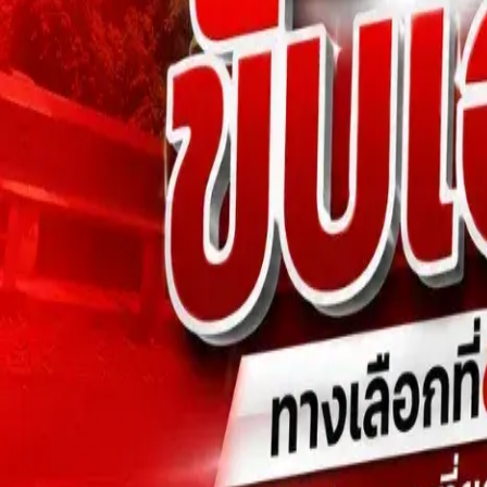
สำหรับลูกค้าคนไทยใช้เพียง บัตรประชาชน ใบขับขี่ สำหรับลูกค้า
เวลาไม่นาน ไม่มีมัดจำรถสำหรับคนไทยที่มีไฟลต์บิน อีกหนึ่งจุดเ
2,000 บาท ช่วยให้ลูกค้าสะดวกและลดภาระค่าใช้จ่ายในวันรับรถ โปรโ
รีวิว Google รับส่วนลด 100 บาท ลูกค้าที่รีวิว 4-5 ดาวบน Google
ส่วนลด 100 บาท โปรโมชั่นสำหรับลูกค้าที่ตัดสินใจจองรวดเร็ว สามา
ค่าใช้จ่ายเพิ่มเติม เหมาะสำหรับผู้ที่ต้องการขับรถเที่ยวหลายจัง
ต้นรถเช่าภูเก็ตพร้อมให้บริการตลอดเวลา โทรศัพท์: 091-527-6862 L
ใกล้สนามบิน บริการเป็นกันเอง เดินทางสะดวกทั่วภูเก็ต พังงา แล