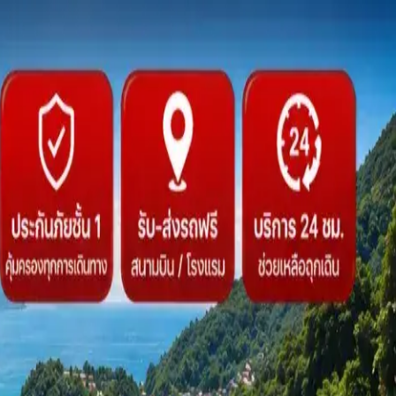
ตอนตี 1 ตี 2 หรือเดินทางกลับช่วงเช้ามืด การเลือกร้านรถเช่าที่
่ว่าจะเป็น นักท่องเที่ยวชาวไทย นักท่องเที่ยวต่างชาติ ลูกค้า
บส่งสนามบินภูเก็ตฟรี 24 ชั่วโมง จุดเด่นสำคัญของต้นรถเช่า
นและไปรับคุณที่สนามบิน จากนั้นพาไปยังสำนักงานซึ่งอยู่ฝั่งตรง
ดยไม่มีค่าใช้จ่ายเพิ่มเติม รถเช่าหลากหลายประเภท ตอบโจทย์
ทต่อวัน รุ่นยอดนิยม ได้แก่ Toyota Vios Toyota Yaris Toyota
ta Avanza Toyota Sienta Toyota Veloz Toyota Fortuner Isuzu MU-X
uki Carry เหมาะสำหรับงานขนย้ายสินค้าและงานธุรกิจ รถไฟฟ้า
านและเป็นมิตรต่อสิ่งแวดล้อม เช่ารถง่าย เอกสารไม่ยุ่งยาก