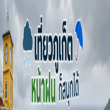
Back to Blog
May 17, 2026
Home
Blog
Promotions
Location
—
เที่ยวภูเก็ตหน้าฝน เช่ารถกับต้นรถเช่า
เที่ยวได้สบาย สนุกได้ทุกวัน 🌧️🚗
เที่ยวภูเก็ตหน้าฝน เช่ารถกับต้นรถเช่าภูเก็ต เที่ยวได้สบาย สนุก
ได้ทุกวัน หลายคนอาจคิดว่าหน้าฝนไม่เหมาะกับการมาเที่ยว
ภูเก็ต แต่จริง ๆ แล้วช่วงหน้าฝนเป็นอีกช่วงที่น่าเที่ยวมาก เพราะ
บรรยากาศเงียบสงบ นักท่องเที่ยวน้อย โรงแรมราคาดี และ
ธรรมชาติสวยสดชื่นกว่าปกติ โดยเฉพาะถ้ามีรถเช่าดี ๆ สักคัน ก็
สามารถวางแผนเที่ยวได้สะดวก ไม่ต้องกังวลเรื่องฝนตกหรือการ
เดินทาง ร้านต้นรถเช่าภูเก็ตเป็นตัวเลือกที่เหมาะสำหรับคนที่มา
เที่ยวภูเก็ตช่วงหน้าฝน เพราะมีรถยนต์ รถไฟฟ้า และ