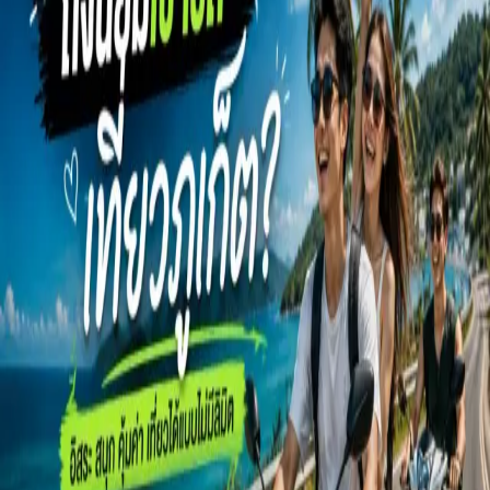
เป็นตัวเองมากขึ้น 2. ประหยัดงบมากกว่า สำหรับคนที่มาเที่ยว
หลายวัน เรื่องค่าเดินทางถือเป็นค่าใช้จ่ายหลัก การเช่า
มอเตอร์ไซค์ช่วยประหยัดได้เยอะ เพราะค่าเช่าเริ่มต้นเพียงหลัก
ร้อยต่อวัน ที่ต้นรถเช่าภูเก็ต มีมอเตอร์ไซค์ให้เลือกหลายรุ่น
Honda Click Honda Scoopy Yamaha Fino Suzuki Nex Honda Lead
Honda PCX 160 Honda Giorno ราคาเริ่มต้นเพียง 150 บาทต่อวัน
เมื่อเทียบกับค่าแท็กซี่หลายเที่ยวต่อวัน ถือว่าคุ้มค่ามากสำหรับ
วัยรุ่นที่ต้องการเที่ยวแบบประหยัด 3. เข้าถึงสถานที่เที่ยวได้ง่าย
@abc000
0915276862
TH
EN
ภูเก็ตมีสถานที่สวย ๆ อยู่ทั่วเกาะ บางจุดการขี่มอเตอร์ไซค์
สะดวกกว่ารถยนต์ เช่น เมืองเก่าภูเก็ต หาดกะตะ หาดกะรน
หาดในหาน จุดชมวิวกังหันลม แหลมพรหมเทพ สามารถจอดรถ
ได้ง่ายและเดินเที่ยวต่อได้สะดวก 4. ได้ฟีลเที่ยวทะเลแบบวัยรุ่น
ภาพวัยรุ่นขี่มอเตอร์ไซค์ริมทะเล รับลมทะเลเย็น ๆ ระหว่างทาง
ไปคาเฟ่หรือชายหาด เป็นอีกหนึ่งบรรยากาศที่หลายคนชื่นชอบ
การได้ขี่รถไปพร้อมกับเพื่อน ๆ ฟังเพลงเบา ๆ แวะถ่ายรูปตามจุด
ต่าง ๆ ถือเป็นความทรงจำดี ๆ ของการมาเที่ยวภูเก็ต หลายคน
ถึงกับบอกว่า ถ้ามาภูเก็ตแล้วไม่ได้ขี่มอเตอร์ไซค์เที่ยว เหมือน
มาไม่ถึงเลยทีเดียว 5. คาเฟ่ฮอปปิ้งง่ายขึ้น ภูเก็ตมีคาเฟ่สวย ๆ